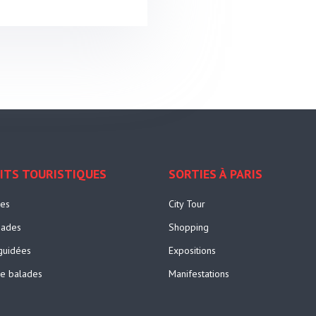
UITS TOURISTIQUES
SORTIES À PARIS
res
City Tour
ades
Shopping
 guidées
Expositions
de balades
Manifestations