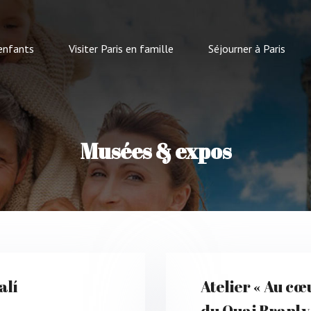
 enfants
Visiter Paris en famille
Séjourner à Paris
Musées & expos
alí
Atelier « Au c
du Quai Branly