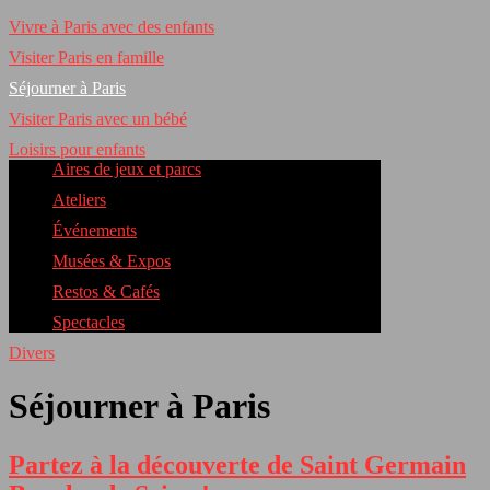
Vivre à Paris avec des enfants
Visiter Paris en famille
Séjourner à Paris
Visiter Paris avec un bébé
Loisirs pour enfants
Aires de jeux et parcs
Ateliers
Événements
Musées & Expos
Restos & Cafés
Spectacles
Divers
Séjourner à Paris
Partez à la découverte de Saint Germain