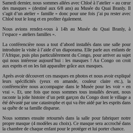
Samedi dernier, nous sommes allées avec Chloé à l’atelier « au cœur
des masques » (destiné aux 6/8 ans) au Musée du Quai Branly. Il
s’agit d’un atelier « famille » donc pour une fois j’ai pu rester avec
Chloé tout le long et en profiter également.
Nous avions rendez-vous à 14h au Musée du Quai Branly, à
l’espace « ateliers familles ».
La conférencière nous a tout d’abord installés dans une salle pour
introduire la visite à l’aide d’un diaporama. Elle parle aux enfants de
l’Afrique, puis plus particulièrement du Congo, pour arriver au sujet
qui nous intéresse aujourd’hui : les masques ! Au Congo on croit
aux esprits et on les fait apparaître grâce aux masques.
Après avoir découvert ces masques en photos et nous avoir expliqué
leurs spécificités (yeux en amande, couleur claire etc.), la
conférencière nous accompagne dans le Musée pour les voir « en
vrai ». Et, une fois que nous sommes tous installés devant, nous
raconte la jolie histoire d’un petit garçon du Congo dont le village a
été dévasté par une catastrophe et qui va être aidé par les esprits dans
sa quête de sa famille disparue.
Nous sommes ensuite retournés dans la salle pour fabriquer notre
propre masque (4 modèles au choix). Ce masque sera accroché dans
la chambre de chaque enfant pour le protéger et lui porter chance.