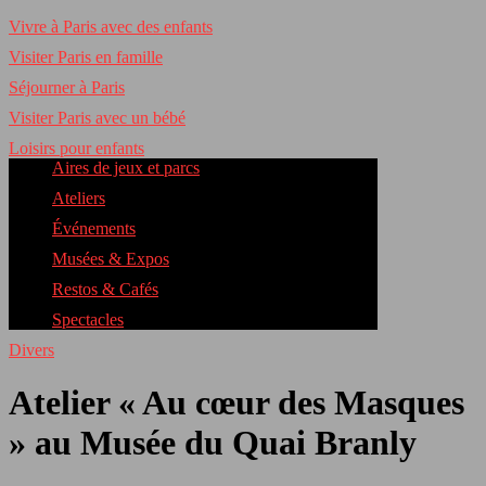
Vivre à Paris avec des enfants
Visiter Paris en famille
Séjourner à Paris
Visiter Paris avec un bébé
Loisirs pour enfants
Aires de jeux et parcs
Ateliers
Événements
Musées & Expos
Restos & Cafés
Spectacles
Divers
Atelier « Au cœur des Masques
» au Musée du Quai Branly