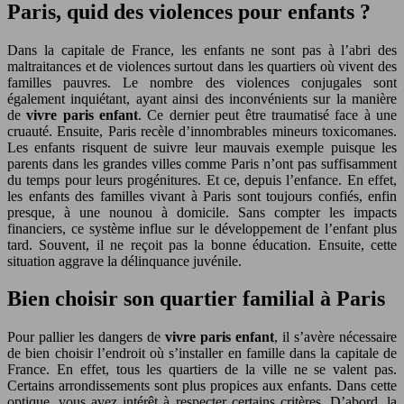
Paris, quid des violences pour enfants ?
Dans la capitale de France, les enfants ne sont pas à l’abri des
maltraitances et de violences surtout dans les quartiers où vivent des
familles pauvres. Le nombre des violences conjugales sont
également inquiétant, ayant ainsi des inconvénients sur la manière
de
vivre paris enfant
. Ce dernier peut être traumatisé face à une
cruauté. Ensuite, Paris recèle d’innombrables mineurs toxicomanes.
Les enfants risquent de suivre leur mauvais exemple puisque les
parents dans les grandes villes comme Paris n’ont pas suffisamment
du temps pour leurs progénitures. Et ce, depuis l’enfance. En effet,
les enfants des familles vivant à Paris sont toujours confiés, enfin
presque, à une nounou à domicile. Sans compter les impacts
financiers, ce système influe sur le développement de l’enfant plus
tard. Souvent, il ne reçoit pas la bonne éducation. Ensuite, cette
situation aggrave la délinquance juvénile.
Bien choisir son quartier familial à Paris
Pour pallier les dangers de
vivre paris enfant
, il s’avère nécessaire
de bien choisir l’endroit où s’installer en famille dans la capitale de
France. En effet, tous les quartiers de la ville ne se valent pas.
Certains arrondissements sont plus propices aux enfants. Dans cette
optique, vous avez intérêt à respecter certains critères. D’abord, la