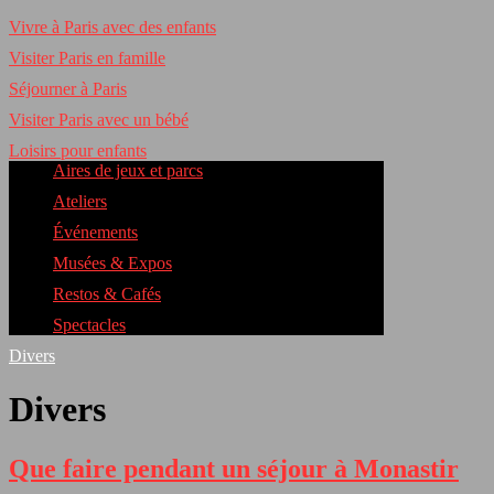
Vivre à Paris avec des enfants
Visiter Paris en famille
Séjourner à Paris
Visiter Paris avec un bébé
Loisirs pour enfants
Aires de jeux et parcs
Ateliers
Événements
Musées & Expos
Restos & Cafés
Spectacles
Divers
Divers
Que faire pendant un séjour à Monastir