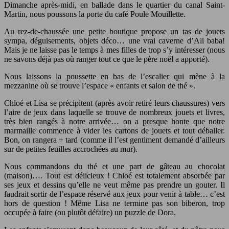
Dimanche après-midi, en ballade dans le quartier du canal Saint-
Martin, nous poussons la porte du café Poule Mouillette.
Au rez-de-chaussée une petite boutique propose un tas de jouets
sympa, déguisements, objets déco… une vrai caverne d’Ali baba!
Mais je ne laisse pas le temps à mes filles de trop s’y intéresser (nous
ne savons déjà pas où ranger tout ce que le père noël a apporté).
Nous laissons la poussette en bas de l’escalier qui mène à la
mezzanine où se trouve l’espace « enfants et salon de thé ».
Chloé et Lisa se précipitent (après avoir retiré leurs chaussures) vers
l’aire de jeux dans laquelle se trouve de nombreux jouets et livres,
très bien rangés à notre arrivée… on a presque honte que notre
marmaille commence à vider les cartons de jouets et tout déballer.
Bon, on rangera + tard (comme il l’est gentiment demandé d’ailleurs
sur de petites feuilles accrochées au mur).
Nous commandons du thé et une part de gâteau au chocolat
(maison)…. Tout est délicieux ! Chloé est totalement absorbée par
ses jeux et dessins qu’elle ne veut même pas prendre un gouter. Il
faudrait sortir de l’espace réservé aux jeux pour venir à table… c’est
hors de question ! Même Lisa ne termine pas son biberon, trop
occupée à faire (ou plutôt défaire) un puzzle de Dora.