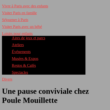
Vivre à Paris avec des enfants
Visiter Paris en famille
Séjourner à Paris
Visiter Paris avec un bébé
Loisirs pour enfants
Aires de jeux et parcs
Ateliers
Événements
Musées & Expos
Restos & Cafés
Spectacles
Divers
Une pause conviviale chez
Poule Mouillette