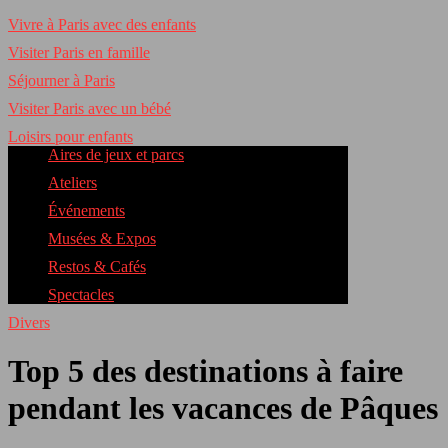
Vivre à Paris avec des enfants
Visiter Paris en famille
Séjourner à Paris
Visiter Paris avec un bébé
Loisirs pour enfants
Aires de jeux et parcs
Ateliers
Événements
Musées & Expos
Restos & Cafés
Spectacles
Divers
Top 5 des destinations à faire
pendant les vacances de Pâques